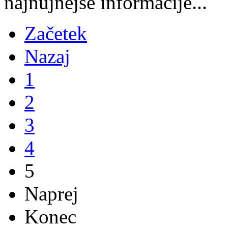
najnujnejše informacije...
Začetek
Nazaj
1
2
3
4
5
Naprej
Konec