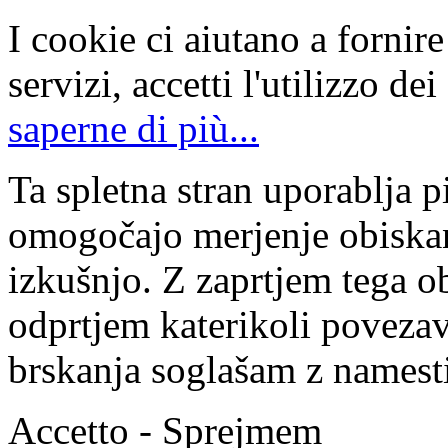
I cookie ci aiutano a fornire 
servizi, accetti l'utilizzo de
saperne di più...
Ta spletna stran uporablja p
omogočajo merjenje obiskan
izkušnjo. Z zaprtjem tega ob
odprtjem katerikoli povezav
brskanja soglašam z namesti
Accetto - Sprejmem