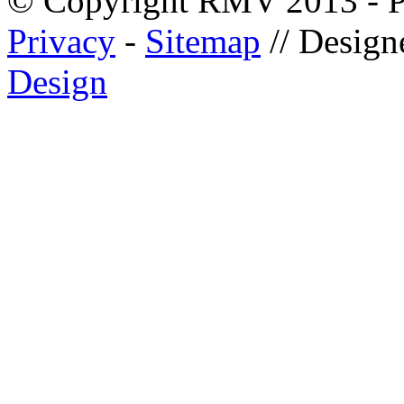
© Copyright RMV 2013 - P
Privacy
-
Sitemap
// Desig
Design