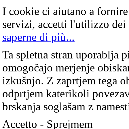
I cookie ci aiutano a fornire 
servizi, accetti l'utilizzo de
saperne di più...
Ta spletna stran uporablja p
omogočajo merjenje obiskan
izkušnjo. Z zaprtjem tega ob
odprtjem katerikoli povezav
brskanja soglašam z namesti
Accetto - Sprejmem