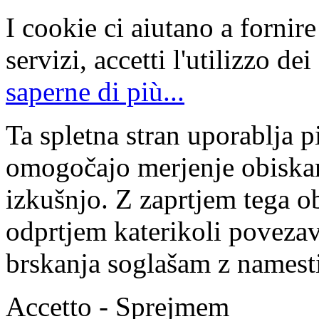
I cookie ci aiutano a fornire 
servizi, accetti l'utilizzo de
saperne di più...
Ta spletna stran uporablja p
omogočajo merjenje obiskan
izkušnjo. Z zaprtjem tega ob
odprtjem katerikoli povezav
brskanja soglašam z namesti
Accetto - Sprejmem